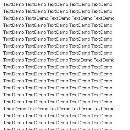
TextDemo TextDemo TextDemo TextDemo TextDemo
TextDemo TextDemo TextDemo TextDemo TextDemo
TextDemo TextaDemo TextDemo TextDemo TextDemo
TextDemo TextDemo TextDemo TextDemo TextDemo
TextDemo TextDemo TextDemo TextDemo TextDemo
TextDemo TextDemo TextDemo TextDemo TextDemo
TextDemo TextDemo TextDemo TextDemo TextDemo
TextDemo TextDemo TextDemo TextDemo TextDemo
TextDemo TextDemo TextDemo TextaDemo TextDemo
TextDemo TextDemo TextDemo TextDemo TextDemo
TextDemo TextDemo TextDemo TextDemo TextDemo
TextDemo TextDemo TextDemo TextDemo TextDemo
TextDemo TextDemo TextDemo TextDemo TextDemo
TextDemo TextDemo TextDemo TextDemo TextDemo
TextDemo TextDemo TextDemo TextDemo TextDemo
TextaDemo TextDemo TextDemo TextDemo TextDemo
TextDemo TextDemo TextDemo TextDemo TextDemo
TextDemo TextDemo TextDemo TextDemo TextDemo
TextDemo TextDemo TextDemo TextDemo TextDemo