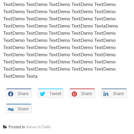
TextDemo TextDemo TextDemo TextDemo TextDemo
TextDemo TextDemo TextDemo TextDemo TextDemo
TextDemo TextDemo TextDemo TextDemo TextDemo
TextDemo TextDemo TextDemo TextDemo TextaDemo
TextDemo TextDemo TextDemo TextDemo TextDemo
TextDemo TextDemo TextDemo TextDemo TextDemo
TextDemo TextDemo TextDemo TextDemo TextDemo
TextDemo TextDemo TextDemo TextDemo TextDemo
TextDemo TextDemo TextDemo TextDemo TextDemo
TextDemo TextDemo TextDemo TextDemo TextDemo
TextDemo Texta
Share
Tweet
Share
Share
Share
Posted in
Venue In Delhi