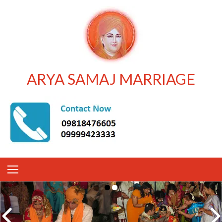
ARYA SAMAJ MARRIAGE